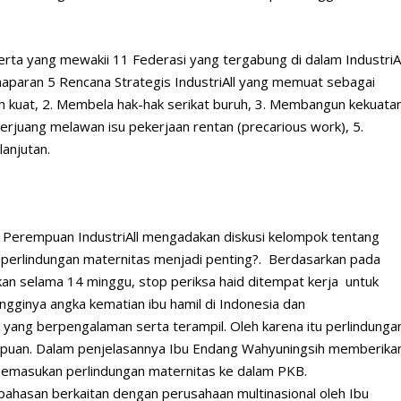
erta yang mewakii 11 Federasi yang tergabung di dalam IndustriAl
emaparan 5 Rencana Strategis IndustriAll yang memuat sebagai
ih kuat, 2. Membela hak-hak serikat buruh, 3. Membangun kekuata
Berjuang melawan isu pekerjaan rentan (precarious work), 5.
anjutan.
 Perempuan IndustriAll mengadakan diskusi kelompok tentang
perlindungan maternitas menjadi penting?. Berdasarkan pada
rkan selama 14 minggu, stop periksa haid ditempat kerja untuk
gginya angka kematian ibu hamil di Indonesia dan
ng berpengalaman serta terampil. Oleh karena itu perlindunga
mpuan. Dalam penjelasannya Ibu Endang Wahyuningsih memberika
emasukan perlindungan maternitas ke dalam PKB.
mbahasan berkaitan dengan perusahaan multinasional oleh Ibu