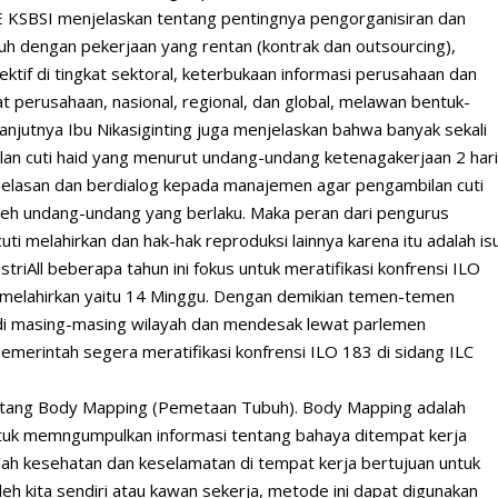
PE KSBSI menjelaskan tentang pentingnya pengorganisiran dan
h dengan pekerjaan yang rentan (kontrak dan outsourcing),
ktif di tingkat sektoral, keterbukaan informasi perusahaan dan
kat perusahaan, nasional, regional, dan global, melawan bentuk-
anjutnya Ibu Nikasiginting juga menjelaskan bahwa banyak sekali
an cuti haid yang menurut undang-undang ketenagakerjaan 2 har
jelasan dan berdialog kepada manajemen agar pengambilan cuti
 oleh undang-undang yang berlaku. Maka peran dari pengurus
 cuti melahirkan dan hak-hak reproduksi lainnya karena itu adalah is
striAll beberapa tahun ini fokus untuk meratifikasi konfrensi ILO
u melahirkan yaitu 14 Minggu. Dengan demikian temen-temen
di masing-masing wilayah dan mendesak lewat parlemen
pemerintah segera meratifikasi konfrensi ILO 183 di sidang ILC
tentang Body Mapping (Pemetaan Tubuh). Body Mapping adalah
ntuk memngumpulkan informasi tentang bahaya ditempat kerja
h kesehatan dan keselamatan di tempat kerja bertujuan untuk
oleh kita sendiri atau kawan sekerja, metode ini dapat digunakan