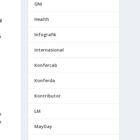
GNI
Health
l
Infografik
n
Internasional
Konfercab
Konferda
Kontributor
LM
n
n
MayDay