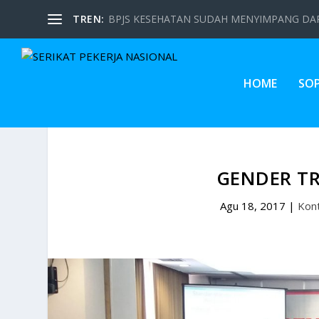
TREN:
BPJS KESEHATAN SUDAH MENYIMPANG DARI
HOME
SO
GENDER TR
Agu 18, 2017
|
Kont