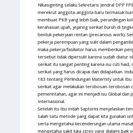
Nikasiginting selaku Sekretaris Jendral DPP F
merekrut anggota-anggota baru termasuk buru
membuat PKB yang lebih baik, perundingan kole
kerahasian upah, jejaring serikat buruh di ting
bentuk pekerjaan rentan (precarious work). Sel
pekerja perempuan yang sulit dalam pengambil
maka pekerja/fasiliator harus memberikan pen
tersebut tidak dipersulit karena sudah diatur
serikat itu sangat penting karena isu cuti haid,
serikat yang harus dicapai dan didapatkan. Indu
183 tentang Perlindungan Maternity untuk Ib
serikat agar melakukan terobosan-terobosan 
pemerintahan, agar ini menjadi isu Global dan 
Internasional.
Setelah itu Ibu Indah Saptorini menjelaskan 
salah satu metode yang dapat kita gunakan u
serta mengetahui kecenderungan utama masala
mengetahui sakit luka stres yang dialami baik 