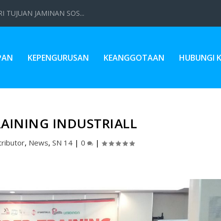
 TUJUAN JAMINAN SOS...
PAN
KEPENGURUSAN
KEANGGOTAAN
HUBUNGI 
AINING INDUSTRIALL
ributor
,
News
,
SN 14
|
0
|