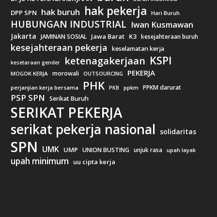
hak pekerja
hak buruh
DPP SPN
Hari Buruh
HUBUNGAN INDUSTRIAL
Iwan Kusmawan
Jakarta
Jawa Barat
K3
JAMINAN SOSIAL
kesejahteraan buruh
kesejahteraan pekerja
keselamatan kerja
KSPI
ketenagakerjaan
kesetaraan gender
PEKERJA
morowali
MOGOK KERJA
OUTSOURCING
PHK
PPKM darurat
perjanjian kerja bersama
ppkm
PKB
PSP SPN
Serikat Buruh
SERIKAT PEKERJA
serikat pekerja nasional
solidaritas
SPN
UMK
UMP
UNION BUSTING
unjuk rasa
upah layak
upah minimum
uu cipta kerja