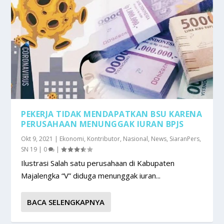
PEKERJA TIDAK MENDAPATKAN BSU KARENA
PERUSAHAAN MENUNGGAK IURAN BPJS
Okt 9, 2021
|
Ekonomi
,
Kontributor
,
Nasional
,
News
,
SiaranPers
,
SN 19
|
0
|
Ilustrasi Salah satu perusahaan di Kabupaten
Majalengka “V” diduga menunggak iuran...
BACA SELENGKAPNYA