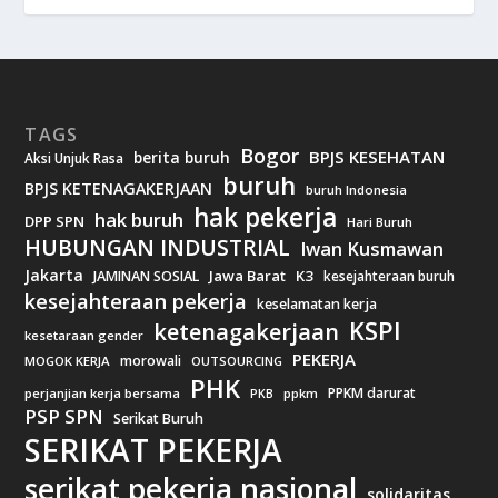
TAGS
Bogor
BPJS KESEHATAN
berita buruh
Aksi Unjuk Rasa
buruh
BPJS KETENAGAKERJAAN
buruh Indonesia
hak pekerja
hak buruh
DPP SPN
Hari Buruh
HUBUNGAN INDUSTRIAL
Iwan Kusmawan
Jakarta
Jawa Barat
K3
JAMINAN SOSIAL
kesejahteraan buruh
kesejahteraan pekerja
keselamatan kerja
KSPI
ketenagakerjaan
kesetaraan gender
PEKERJA
morowali
MOGOK KERJA
OUTSOURCING
PHK
PPKM darurat
perjanjian kerja bersama
ppkm
PKB
PSP SPN
Serikat Buruh
SERIKAT PEKERJA
serikat pekerja nasional
solidaritas