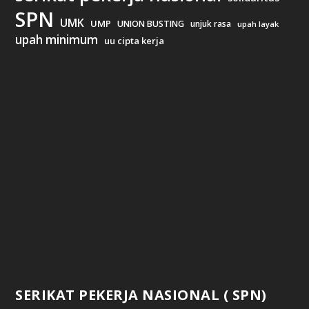
SPN
UMK
UMP
UNION BUSTING
unjuk rasa
upah layak
upah minimum
uu cipta kerja
SERIKAT PEKERJA NASIONAL ( SPN)