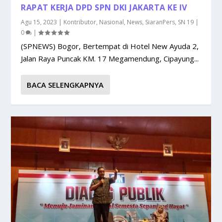
RAPAT KERJA DPD SPN DKI JAKARTA KE IV
Agu 15, 2023
|
Kontributor
,
Nasional
,
News
,
SiaranPers
,
SN 19
|
0
|
(SPNEWS) Bogor, Bertempat di Hotel New Ayuda 2,
Jalan Raya Puncak KM. 17 Megamendung, Cipayung...
BACA SELENGKAPNYA