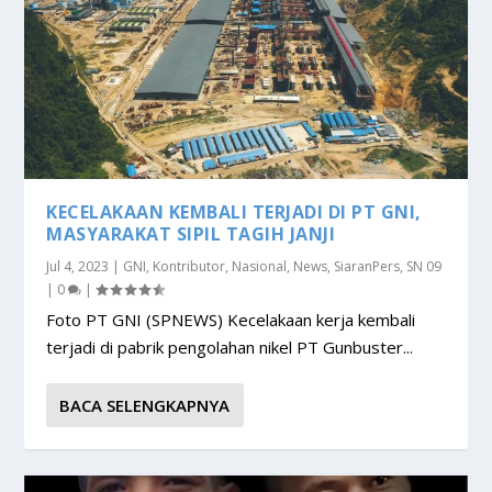
KECELAKAAN KEMBALI TERJADI DI PT GNI,
MASYARAKAT SIPIL TAGIH JANJI
Jul 4, 2023
|
GNI
,
Kontributor
,
Nasional
,
News
,
SiaranPers
,
SN 09
|
0
|
Foto PT GNI (SPNEWS) Kecelakaan kerja kembali
terjadi di pabrik pengolahan nikel PT Gunbuster...
BACA SELENGKAPNYA