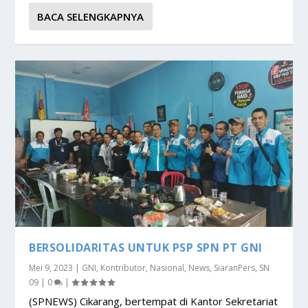
BACA SELENGKAPNYA
BERSOLIDARITAS UNTUK PSP SPN PT GNI
Mei 9, 2023
|
GNI
,
Kontributor
,
Nasional
,
News
,
SiaranPers
,
SN
09
|
0
|
(SPNEWS) Cikarang, bertempat di Kantor Sekretariat