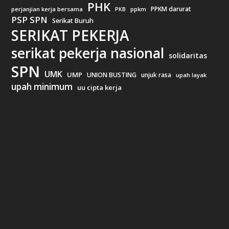
PHK
PPKM darurat
perjanjian kerja bersama
ppkm
PKB
PSP SPN
Serikat Buruh
SERIKAT PEKERJA
serikat pekerja nasional
solidaritas
SPN
UMK
UMP
UNION BUSTING
unjuk rasa
upah layak
upah minimum
uu cipta kerja