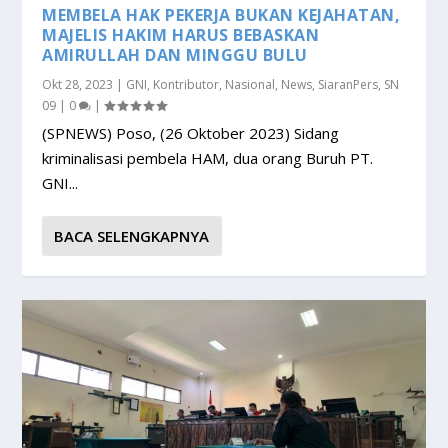
MEMBELA HAK PEKERJA BUKAN KEJAHATAN,
MAJELIS HAKIM HARUS BEBASKAN
AMIRULLAH DAN MINGGU BULU
Okt 28, 2023
|
GNI
,
Kontributor
,
Nasional
,
News
,
SiaranPers
,
SN
09
|
0
|
(SPNEWS) Poso, (26 Oktober 2023) Sidang
kriminalisasi pembela HAM, dua orang Buruh PT.
GNI...
BACA SELENGKAPNYA