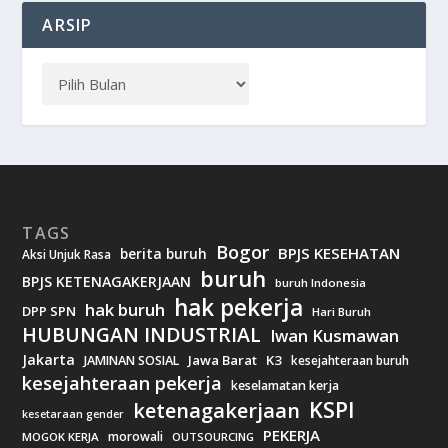
ARSIP
TAGS
Bogor
BPJS KESEHATAN
berita buruh
Aksi Unjuk Rasa
buruh
BPJS KETENAGAKERJAAN
buruh Indonesia
hak pekerja
hak buruh
DPP SPN
Hari Buruh
HUBUNGAN INDUSTRIAL
Iwan Kusmawan
Jakarta
Jawa Barat
K3
JAMINAN SOSIAL
kesejahteraan buruh
kesejahteraan pekerja
keselamatan kerja
KSPI
ketenagakerjaan
kesetaraan gender
PEKERJA
morowali
MOGOK KERJA
OUTSOURCING