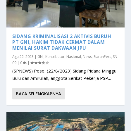
SIDANG KRIMINALISASI 2 AKTIVIS BURUH
PT GNI, HAKIM TIDAK CERMAT DALAM
MENILAI SURAT DAKWAAN JPU
Agu 22, 2023
|
GNI
,
Kontributor
,
Nasional
,
News
,
SiaranPers
,
SN
09
|
0
|
(SPNEWS) Poso, (22/8/2023) Sidang Pidana Minggu
Bulu dan Amirullah, anggota Serikat Pekerja PSP...
BACA SELENGKAPNYA