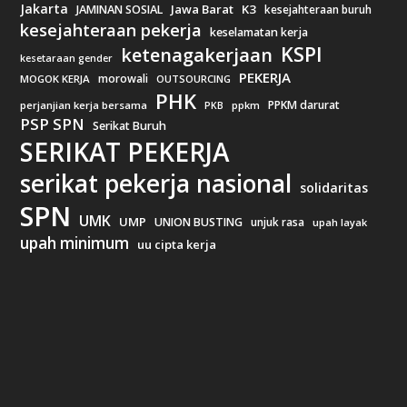
Jakarta
Jawa Barat
K3
JAMINAN SOSIAL
kesejahteraan buruh
kesejahteraan pekerja
keselamatan kerja
KSPI
ketenagakerjaan
kesetaraan gender
PEKERJA
morowali
MOGOK KERJA
OUTSOURCING
PHK
PPKM darurat
perjanjian kerja bersama
ppkm
PKB
PSP SPN
Serikat Buruh
SERIKAT PEKERJA
serikat pekerja nasional
solidaritas
SPN
UMK
UMP
UNION BUSTING
unjuk rasa
upah layak
upah minimum
uu cipta kerja