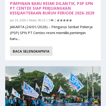
PIMPINAN BARU RESMI DILANTIK, PSP SPN
PT CENTEX SIAP PERJUANGKAN
KESEJAHTERAAN BURUH PERIODE 2026-2029
Jan 24, 2026
|
News
,
SN 23
|
0
|
JAKARTA (24/01/2026) – Pengurus Serikat Pekerja
(PSP) SPN PT Centex resmi memiliki pemimpin
baru....
BACA SELENGKAPNYA