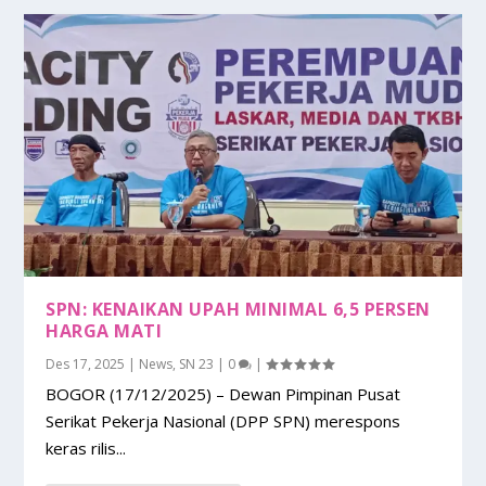
SPN: KENAIKAN UPAH MINIMAL 6,5 PERSEN
HARGA MATI
Des 17, 2025
|
News
,
SN 23
|
0
|
BOGOR (17/12/2025) – Dewan Pimpinan Pusat
Serikat Pekerja Nasional (DPP SPN) merespons
keras rilis...