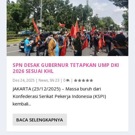
SPN DESAK GUBERNUR TETAPKAN UMP DKI
2026 SESUAI KHL
Des 24, 2025
|
News
,
SN 23
|
0
|
JAKARTA (23/12/2025) – Massa buruh dari
Konfederasi Serikat Pekerja Indonesia (KSPI)
kembali...
BACA SELENGKAPNYA