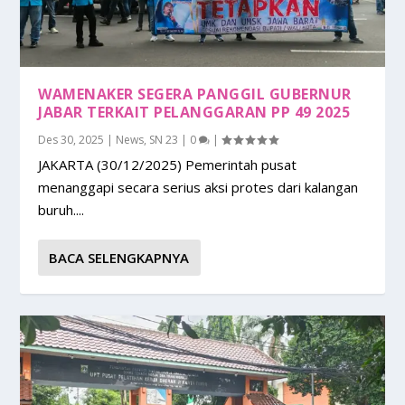
WAMENAKER SEGERA PANGGIL GUBERNUR
JABAR TERKAIT PELANGGARAN PP 49 2025
Des 30, 2025
|
News
,
SN 23
|
0
|
JAKARTA (30/12/2025) Pemerintah pusat
menanggapi secara serius aksi protes dari kalangan
buruh....
BACA SELENGKAPNYA