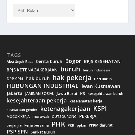
TAGS
Bogor
BPJS KESEHATAN
berita buruh
Aksi Unjuk Rasa
buruh
BPJS KETENAGAKERJAAN
buruh Indonesia
hak pekerja
hak buruh
DPP SPN
Hari Buruh
HUBUNGAN INDUSTRIAL
Iwan Kusmawan
Jakarta
Jawa Barat
K3
JAMINAN SOSIAL
kesejahteraan buruh
kesejahteraan pekerja
keselamatan kerja
KSPI
ketenagakerjaan
kesetaraan gender
PEKERJA
morowali
MOGOK KERJA
OUTSOURCING
PHK
PPKM darurat
perjanjian kerja bersama
ppkm
PKB
PSP SPN
Serikat Buruh