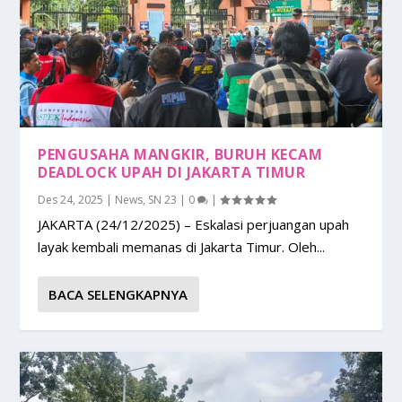
PENGUSAHA MANGKIR, BURUH KECAM
DEADLOCK UPAH DI JAKARTA TIMUR
Des 24, 2025
|
News
,
SN 23
|
0
|
JAKARTA (24/12/2025) – Eskalasi perjuangan upah
layak kembali memanas di Jakarta Timur. Oleh...
BACA SELENGKAPNYA