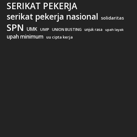
SERIKAT PEKERJA
serikat pekerja nasional
solidaritas
SPN
UMK
UMP
UNION BUSTING
unjuk rasa
upah layak
upah minimum
uu cipta kerja