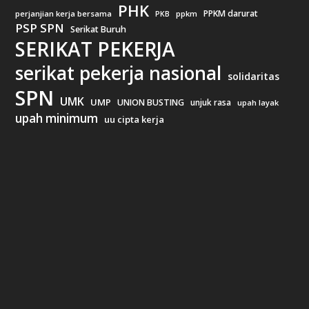
PHK
PPKM darurat
perjanjian kerja bersama
ppkm
PKB
PSP SPN
Serikat Buruh
SERIKAT PEKERJA
serikat pekerja nasional
solidaritas
SPN
UMK
UMP
UNION BUSTING
unjuk rasa
upah layak
upah minimum
uu cipta kerja