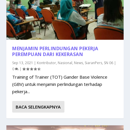
MENJAMIN PERLINDUNGAN PEKERJA
PEREMPUAN DARI KEKERASAN
Sep 13, 2021
|
Kontributor
,
Nasional
,
News
,
SiaranPers
,
SN 06
|
0
|
Training of Trainer (TOT) Gander Base Violence
(GBV) untuk menjamin perlindungan terhadap
pekerja...
BACA SELENGKAPNYA