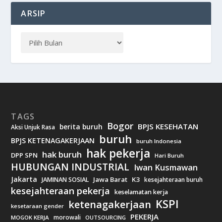
ARSIP
TAGS
Bogor
BPJS KESEHATAN
berita buruh
Aksi Unjuk Rasa
buruh
BPJS KETENAGAKERJAAN
buruh Indonesia
hak pekerja
hak buruh
DPP SPN
Hari Buruh
HUBUNGAN INDUSTRIAL
Iwan Kusmawan
Jakarta
Jawa Barat
K3
JAMINAN SOSIAL
kesejahteraan buruh
kesejahteraan pekerja
keselamatan kerja
KSPI
ketenagakerjaan
kesetaraan gender
PEKERJA
morowali
MOGOK KERJA
OUTSOURCING