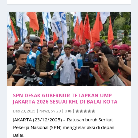
SPN DESAK GUBERNUR TETAPKAN UMP
JAKARTA 2026 SESUAI KHL DI BALAI KOTA
Des 23, 2025
|
News
,
SN 20
|
0
|
JAKARTA (23/12/2025) – Ratusan buruh Serikat
Pekerja Nasional (SPN) menggelar aksi di depan
Balai...