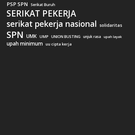
PSP SPN
Serikat Buruh
SERIKAT PEKERJA
serikat pekerja nasional
solidaritas
SPN
UMK
UMP
UNION BUSTING
unjuk rasa
upah layak
upah minimum
uu cipta kerja