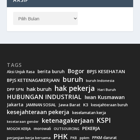
TAGS
Bogor
BPJS KESEHATAN
berita buruh
Aksi Unjuk Rasa
buruh
BPJS KETENAGAKERJAAN
buruh Indonesia
hak pekerja
hak buruh
DPP SPN
Hari Buruh
HUBUNGAN INDUSTRIAL
Iwan Kusmawan
Jakarta
Jawa Barat
K3
JAMINAN SOSIAL
kesejahteraan buruh
kesejahteraan pekerja
keselamatan kerja
KSPI
ketenagakerjaan
kesetaraan gender
PEKERJA
morowali
MOGOK KERJA
OUTSOURCING
PHK
PPKM darurat
perjanjian kerja bersama
ppkm
PKB