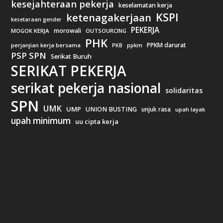
kesejahteraan pekerja
keselamatan kerja
KSPI
ketenagakerjaan
kesetaraan gender
PEKERJA
morowali
MOGOK KERJA
OUTSOURCING
PHK
PPKM darurat
perjanjian kerja bersama
ppkm
PKB
PSP SPN
Serikat Buruh
SERIKAT PEKERJA
serikat pekerja nasional
solidaritas
SPN
UMK
UMP
UNION BUSTING
unjuk rasa
upah layak
upah minimum
uu cipta kerja