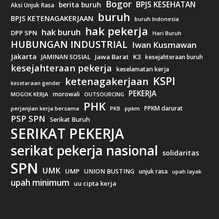
Bogor
BPJS KESEHATAN
berita buruh
Aksi Unjuk Rasa
buruh
BPJS KETENAGAKERJAAN
buruh Indonesia
hak pekerja
hak buruh
DPP SPN
Hari Buruh
HUBUNGAN INDUSTRIAL
Iwan Kusmawan
Jakarta
Jawa Barat
K3
JAMINAN SOSIAL
kesejahteraan buruh
kesejahteraan pekerja
keselamatan kerja
KSPI
ketenagakerjaan
kesetaraan gender
PEKERJA
morowali
MOGOK KERJA
OUTSOURCING
PHK
PPKM darurat
perjanjian kerja bersama
ppkm
PKB
PSP SPN
Serikat Buruh
SERIKAT PEKERJA
serikat pekerja nasional
solidaritas
SPN
UMK
UMP
UNION BUSTING
unjuk rasa
upah layak
upah minimum
uu cipta kerja