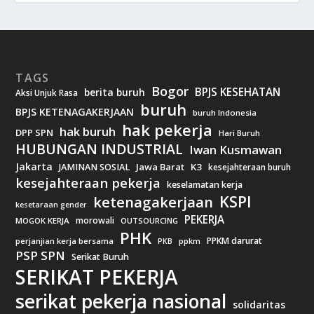
TAGS
Bogor
BPJS KESEHATAN
berita buruh
Aksi Unjuk Rasa
buruh
BPJS KETENAGAKERJAAN
buruh Indonesia
hak pekerja
hak buruh
DPP SPN
Hari Buruh
HUBUNGAN INDUSTRIAL
Iwan Kusmawan
Jakarta
Jawa Barat
K3
JAMINAN SOSIAL
kesejahteraan buruh
kesejahteraan pekerja
keselamatan kerja
KSPI
ketenagakerjaan
kesetaraan gender
PEKERJA
morowali
MOGOK KERJA
OUTSOURCING
PHK
PPKM darurat
perjanjian kerja bersama
ppkm
PKB
PSP SPN
Serikat Buruh
SERIKAT PEKERJA
serikat pekerja nasional
solidaritas