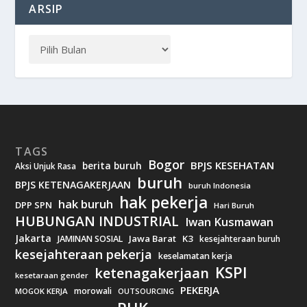
ARSIP
TAGS
Bogor
BPJS KESEHATAN
berita buruh
Aksi Unjuk Rasa
buruh
BPJS KETENAGAKERJAAN
buruh Indonesia
hak pekerja
hak buruh
DPP SPN
Hari Buruh
HUBUNGAN INDUSTRIAL
Iwan Kusmawan
Jakarta
Jawa Barat
K3
JAMINAN SOSIAL
kesejahteraan buruh
kesejahteraan pekerja
keselamatan kerja
KSPI
ketenagakerjaan
kesetaraan gender
PEKERJA
morowali
MOGOK KERJA
OUTSOURCING