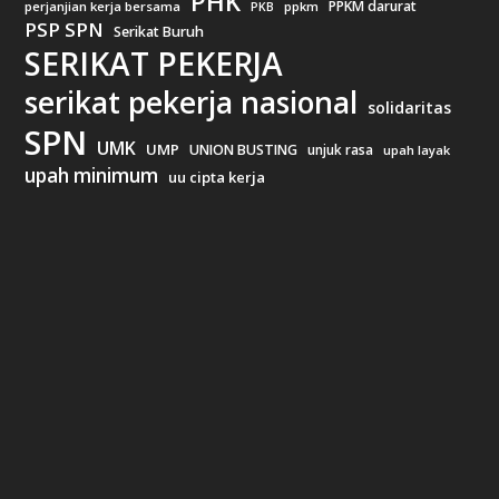
PHK
PPKM darurat
perjanjian kerja bersama
ppkm
PKB
PSP SPN
Serikat Buruh
SERIKAT PEKERJA
serikat pekerja nasional
solidaritas
SPN
UMK
UMP
UNION BUSTING
unjuk rasa
upah layak
upah minimum
uu cipta kerja