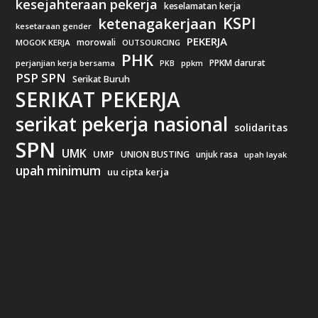
kesejahteraan pekerja
keselamatan kerja
KSPI
ketenagakerjaan
kesetaraan gender
PEKERJA
morowali
MOGOK KERJA
OUTSOURCING
PHK
PPKM darurat
perjanjian kerja bersama
ppkm
PKB
PSP SPN
Serikat Buruh
SERIKAT PEKERJA
serikat pekerja nasional
solidaritas
SPN
UMK
UMP
UNION BUSTING
unjuk rasa
upah layak
upah minimum
uu cipta kerja