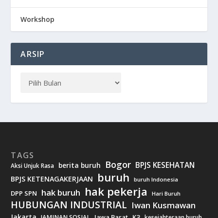
Workshop
ARSIP
TAGS
Bogor
BPJS KESEHATAN
berita buruh
Aksi Unjuk Rasa
buruh
BPJS KETENAGAKERJAAN
buruh Indonesia
hak pekerja
hak buruh
DPP SPN
Hari Buruh
HUBUNGAN INDUSTRIAL
Iwan Kusmawan
Jakarta
Jawa Barat
K3
JAMINAN SOSIAL
kesejahteraan buruh