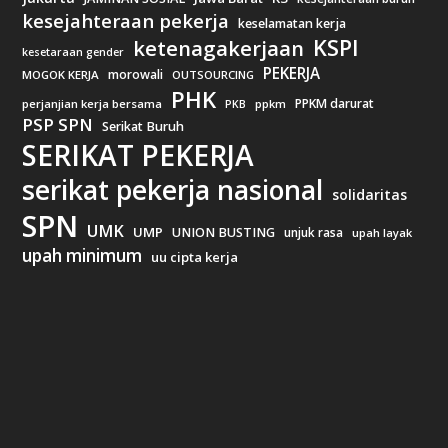
kesejahteraan pekerja
keselamatan kerja
KSPI
ketenagakerjaan
kesetaraan gender
PEKERJA
morowali
MOGOK KERJA
OUTSOURCING
PHK
PPKM darurat
perjanjian kerja bersama
ppkm
PKB
PSP SPN
Serikat Buruh
SERIKAT PEKERJA
serikat pekerja nasional
solidaritas
SPN
UMK
UMP
UNION BUSTING
unjuk rasa
upah layak
upah minimum
uu cipta kerja