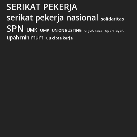
SERIKAT PEKERJA
serikat pekerja nasional
solidaritas
SPN
UMK
UMP
UNION BUSTING
unjuk rasa
upah layak
upah minimum
uu cipta kerja