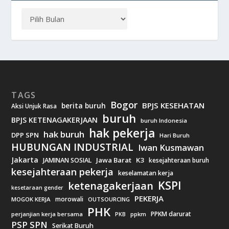
TAGS
Bogor
BPJS KESEHATAN
berita buruh
Aksi Unjuk Rasa
buruh
BPJS KETENAGAKERJAAN
buruh Indonesia
hak pekerja
hak buruh
DPP SPN
Hari Buruh
HUBUNGAN INDUSTRIAL
Iwan Kusmawan
Jakarta
Jawa Barat
K3
JAMINAN SOSIAL
kesejahteraan buruh
kesejahteraan pekerja
keselamatan kerja
KSPI
ketenagakerjaan
kesetaraan gender
PEKERJA
morowali
MOGOK KERJA
OUTSOURCING
PHK
PPKM darurat
perjanjian kerja bersama
ppkm
PKB
PSP SPN
Serikat Buruh