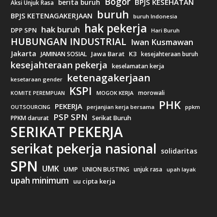
Bogor
BPJS KESEHATAN
berita buruh
Aksi Unjuk Rasa
buruh
BPJS KETENAGAKERJAAN
buruh Indonesia
hak pekerja
hak buruh
DPP SPN
Hari Buruh
HUBUNGAN INDUSTRIAL
Iwan Kusmawan
Jakarta
Jawa Barat
K3
JAMINAN SOSIAL
kesejahteraan buruh
kesejahteraan pekerja
keselamatan kerja
ketenagakerjaan
kesetaraan gender
KSPI
morowali
MOGOK KERJA
KOMITE PEREMPUAN
PHK
PEKERJA
OUTSOURCING
perjanjian kerja bersama
ppkm
PSP SPN
PPKM darurat
Serikat Buruh
SERIKAT PEKERJA
serikat pekerja nasional
solidaritas
SPN
UMK
UMP
UNION BUSTING
unjuk rasa
upah layak
upah minimum
uu cipta kerja