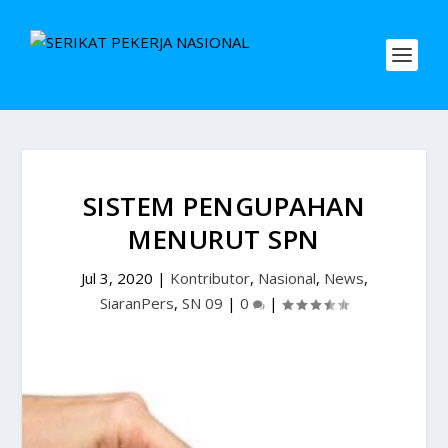
SISTEM PENGUPAHAN
MENURUT SPN
Jul 3, 2020
|
Kontributor
,
Nasional
,
News
,
SiaranPers
,
SN 09
|
0
|