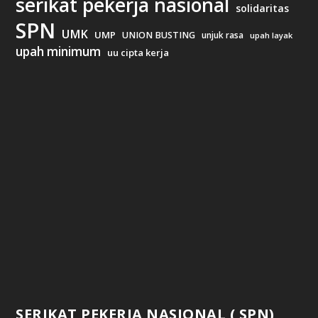
serikat pekerja nasional
solidaritas
SPN
UMK
UMP
UNION BUSTING
unjuk rasa
upah layak
upah minimum
uu cipta kerja
SERIKAT PEKERJA NASIONAL ( SPN)