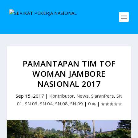
PAMANTAPAN TIM TOF
WOMAN JAMBORE
NASIONAL 2017
Sep 15, 2017
|
Kontributor
,
News
,
SiaranPers
,
SN
01
,
SN 03
,
SN 04
,
SN 08
,
SN 09
|
0
|