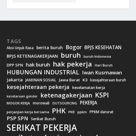
TAGS
Bogor
BPJS KESEHATAN
berita buruh
Aksi Unjuk Rasa
buruh
BPJS KETENAGAKERJAAN
buruh Indonesia
hak pekerja
hak buruh
DPP SPN
Hari Buruh
HUBUNGAN INDUSTRIAL
Iwan Kusmawan
Jakarta
Jawa Barat
K3
JAMINAN SOSIAL
kesejahteraan buruh
kesejahteraan pekerja
keselamatan kerja
KSPI
ketenagakerjaan
kesetaraan gender
PEKERJA
morowali
MOGOK KERJA
OUTSOURCING
PHK
PPKM darurat
perjanjian kerja bersama
ppkm
PKB
PSP SPN
Serikat Buruh
SERIKAT PEKERJA