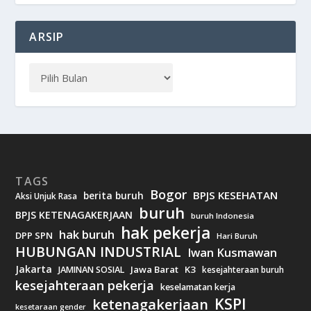
ARSIP
TAGS
Bogor
BPJS KESEHATAN
berita buruh
Aksi Unjuk Rasa
buruh
BPJS KETENAGAKERJAAN
buruh Indonesia
hak pekerja
hak buruh
DPP SPN
Hari Buruh
HUBUNGAN INDUSTRIAL
Iwan Kusmawan
Jakarta
Jawa Barat
K3
JAMINAN SOSIAL
kesejahteraan buruh
kesejahteraan pekerja
keselamatan kerja
KSPI
ketenagakerjaan
kesetaraan gender