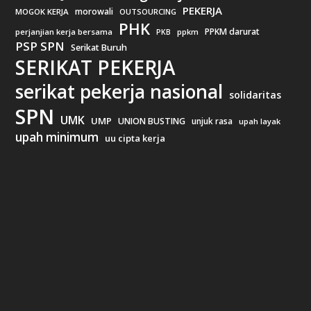
PEKERJA
morowali
MOGOK KERJA
OUTSOURCING
PHK
PPKM darurat
perjanjian kerja bersama
ppkm
PKB
PSP SPN
Serikat Buruh
SERIKAT PEKERJA
serikat pekerja nasional
solidaritas
SPN
UMK
UMP
UNION BUSTING
unjuk rasa
upah layak
upah minimum
uu cipta kerja