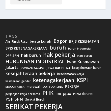
TAGS
Bogor
BPJS KESEHATAN
berita buruh
Aksi Unjuk Rasa
buruh
BPJS KETENAGAKERJAAN
buruh Indonesia
hak pekerja
hak buruh
DPP SPN
Hari Buruh
HUBUNGAN INDUSTRIAL
Iwan Kusmawan
Jakarta
Jawa Barat
K3
JAMINAN SOSIAL
kesejahteraan buruh
kesejahteraan pekerja
keselamatan kerja
KSPI
ketenagakerjaan
kesetaraan gender
PEKERJA
morowali
MOGOK KERJA
OUTSOURCING
PHK
PPKM darurat
perjanjian kerja bersama
ppkm
PKB
PSP SPN
Serikat Buruh
SERIKAT PEKERJA