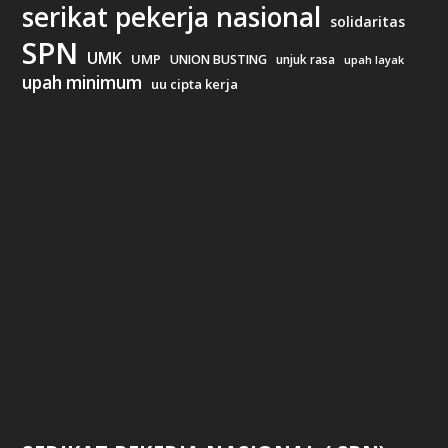
serikat pekerja nasional
solidaritas
SPN
UMK
UMP
UNION BUSTING
unjuk rasa
upah layak
upah minimum
uu cipta kerja