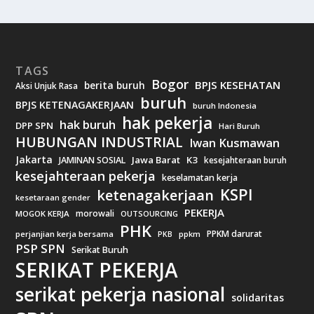
TAGS
Bogor
BPJS KESEHATAN
berita buruh
Aksi Unjuk Rasa
buruh
BPJS KETENAGAKERJAAN
buruh Indonesia
hak pekerja
hak buruh
DPP SPN
Hari Buruh
HUBUNGAN INDUSTRIAL
Iwan Kusmawan
Jakarta
Jawa Barat
K3
JAMINAN SOSIAL
kesejahteraan buruh
kesejahteraan pekerja
keselamatan kerja
KSPI
ketenagakerjaan
kesetaraan gender
PEKERJA
morowali
MOGOK KERJA
OUTSOURCING
PHK
PPKM darurat
perjanjian kerja bersama
ppkm
PKB
PSP SPN
Serikat Buruh
SERIKAT PEKERJA
serikat pekerja nasional
solidaritas