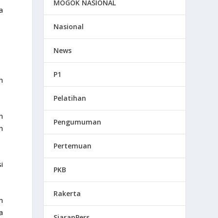
MOGOK NASIONAL
a
Nasional
News
P1
h
Pelatihan
h
Pengumuman
n
Pertemuan
i
PKB
Rakerta
m
a
SiaranPers