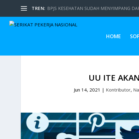
TREN:
BPJS KESEHATAN SUDAH MENYIMPANG DARI
HOME
SO
UU ITE AKA
Jun 14, 2021
|
Kontributor
,
Na