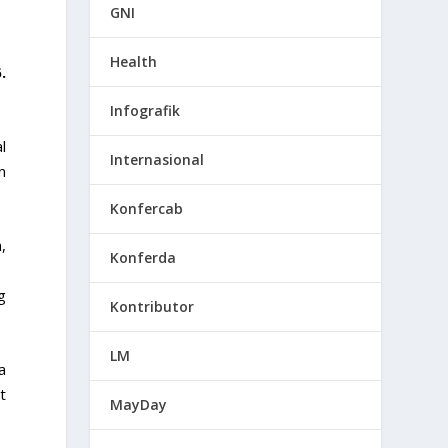
GNI
Health
.
Infografik
l
Internasional
n
Konfercab
,
Konferda
g
Kontributor
LM
a
t
MayDay