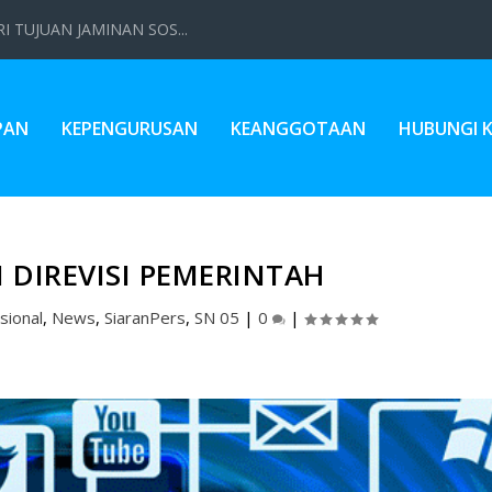
 TUJUAN JAMINAN SOS...
PAN
KEPENGURUSAN
KEANGGOTAAN
HUBUNGI 
N DIREVISI PEMERINTAH
sional
,
News
,
SiaranPers
,
SN 05
|
0
|