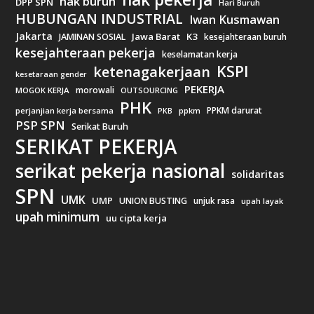
hak buruh
DPP SPN
Hari Buruh
HUBUNGAN INDUSTRIAL
Iwan Kusmawan
Jakarta
Jawa Barat
K3
JAMINAN SOSIAL
kesejahteraan buruh
kesejahteraan pekerja
keselamatan kerja
KSPI
ketenagakerjaan
kesetaraan gender
PEKERJA
morowali
MOGOK KERJA
OUTSOURCING
PHK
PPKM darurat
perjanjian kerja bersama
ppkm
PKB
PSP SPN
Serikat Buruh
SERIKAT PEKERJA
serikat pekerja nasional
solidaritas
SPN
UMK
UMP
UNION BUSTING
unjuk rasa
upah layak
upah minimum
uu cipta kerja