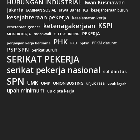
HUBUNGAN INDUSTRIAL
Iwan Kusmawan
Jakarta
Jawa Barat
K3
JAMINAN SOSIAL
kesejahteraan buruh
kesejahteraan pekerja
keselamatan kerja
KSPI
ketenagakerjaan
kesetaraan gender
PEKERJA
morowali
MOGOK KERJA
OUTSOURCING
PHK
PPKM darurat
perjanjian kerja bersama
ppkm
PKB
PSP SPN
Serikat Buruh
SERIKAT PEKERJA
serikat pekerja nasional
solidaritas
SPN
UMK
UMP
UNION BUSTING
unjuk rasa
upah layak
upah minimum
uu cipta kerja