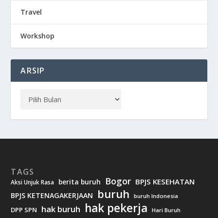
Travel
Workshop
ARSIP
TAGS
Bogor
BPJS KESEHATAN
berita buruh
Aksi Unjuk Rasa
buruh
BPJS KETENAGAKERJAAN
buruh Indonesia
hak pekerja
hak buruh
DPP SPN
Hari Buruh