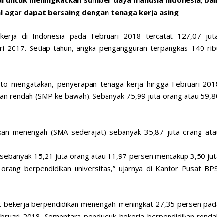
l untuk meningkatkan sumber daya manusia Indonesia, bai
l agar dapat bersaing dengan tenaga kerja asing
kerja di Indonesia pada Februari 2018 tercatat 127,07 juta
ri 2017. Setiap tahun, angka pengangguran terpangkas 140 rib
anto mengatakan, penyerapan tenaga kerja hingga Februari 201
kan rendah (SMP ke bawah). Sebanyak 75,99 juta orang atau 59,8
ikan menengah (SMA sederajat) sebanyak 35,87 juta orang ata
 sebanyak 15,21 juta orang atau 11,97 persen mencakup 3,50 jut
orang berpendidikan universitas,” ujarnya di Kantor Pusat BPS
k bekerja berpendidikan menengah meningkat 27,35 persen pad
bruari 2018. Sementara penduduk bekerja berpendidikan renda