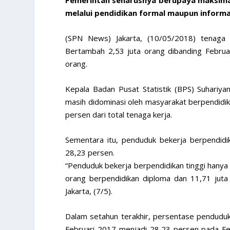
Pemerintah seharusnya berupaya maksima
melalui pendidikan formal maupun informa
(SPN News) Jakarta, (10/05/2018) tenaga 
Bertambah 2,53 juta orang dibanding Februa
orang.
Kepala Badan Pusat Statistik (BPS) Suhariy
masih didominasi oleh masyarakat berpendidi
persen dari total tenaga kerja.
Sementara itu, penduduk bekerja berpendid
28,23 persen.
“Penduduk bekerja berpendidikan tinggi hanya
orang berpendidikan diploma dan 11,71 juta 
Jakarta, (7/5).
Dalam setahun terakhir, persentase pendudu
Februari 2017 menjadi 28,23 persen pada Fe