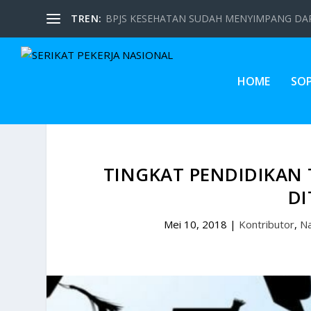
TREN:
BPJS KESEHATAN SUDAH MENYIMPANG DARI
HOME
SO
TINGKAT PENDIDIKAN 
D
Mei 10, 2018
|
Kontributor
,
Na