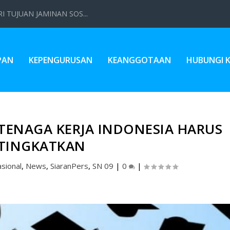
 TUJUAN JAMINAN SOS...
PAN
KEPENGURUSAN
KEANGGOTAAN
HUBUNGI 
TENAGA KERJA INDONESIA HARUS
ITINGKATKAN
sional
,
News
,
SiaranPers
,
SN 09
|
0
|