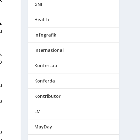
k
GNI
Health
.
u
Infografik
Internasional
8
0
Konfercab
Konferda
u
Kontributor
a
,
LM
MayDay
a
h