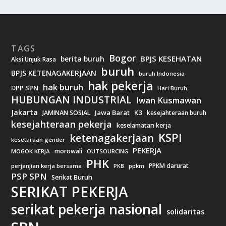
TAGS
Bogor
BPJS KESEHATAN
berita buruh
Aksi Unjuk Rasa
buruh
BPJS KETENAGAKERJAAN
buruh Indonesia
hak pekerja
hak buruh
DPP SPN
Hari Buruh
HUBUNGAN INDUSTRIAL
Iwan Kusmawan
Jakarta
Jawa Barat
K3
JAMINAN SOSIAL
kesejahteraan buruh
kesejahteraan pekerja
keselamatan kerja
KSPI
ketenagakerjaan
kesetaraan gender
PEKERJA
morowali
MOGOK KERJA
OUTSOURCING
PHK
PPKM darurat
perjanjian kerja bersama
ppkm
PKB
PSP SPN
Serikat Buruh
SERIKAT PEKERJA
serikat pekerja nasional
solidaritas