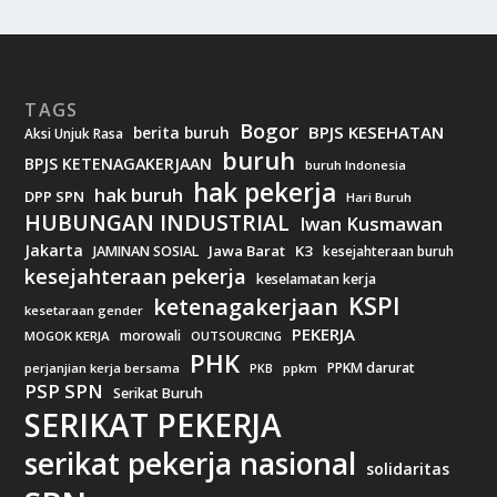
TAGS
Bogor
BPJS KESEHATAN
berita buruh
Aksi Unjuk Rasa
buruh
BPJS KETENAGAKERJAAN
buruh Indonesia
hak pekerja
hak buruh
DPP SPN
Hari Buruh
HUBUNGAN INDUSTRIAL
Iwan Kusmawan
Jakarta
Jawa Barat
K3
JAMINAN SOSIAL
kesejahteraan buruh
kesejahteraan pekerja
keselamatan kerja
KSPI
ketenagakerjaan
kesetaraan gender
PEKERJA
morowali
MOGOK KERJA
OUTSOURCING
PHK
PPKM darurat
perjanjian kerja bersama
ppkm
PKB
PSP SPN
Serikat Buruh
SERIKAT PEKERJA
serikat pekerja nasional
solidaritas