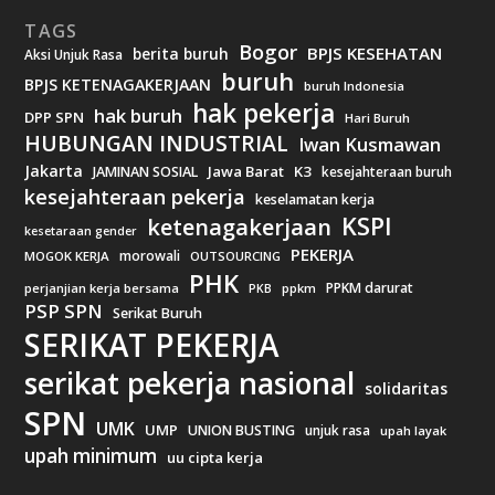
TAGS
Bogor
BPJS KESEHATAN
berita buruh
Aksi Unjuk Rasa
buruh
BPJS KETENAGAKERJAAN
buruh Indonesia
hak pekerja
hak buruh
DPP SPN
Hari Buruh
HUBUNGAN INDUSTRIAL
Iwan Kusmawan
Jakarta
Jawa Barat
K3
JAMINAN SOSIAL
kesejahteraan buruh
kesejahteraan pekerja
keselamatan kerja
KSPI
ketenagakerjaan
kesetaraan gender
PEKERJA
morowali
MOGOK KERJA
OUTSOURCING
PHK
PPKM darurat
perjanjian kerja bersama
ppkm
PKB
PSP SPN
Serikat Buruh
SERIKAT PEKERJA
serikat pekerja nasional
solidaritas
SPN
UMK
UMP
UNION BUSTING
unjuk rasa
upah layak
upah minimum
uu cipta kerja