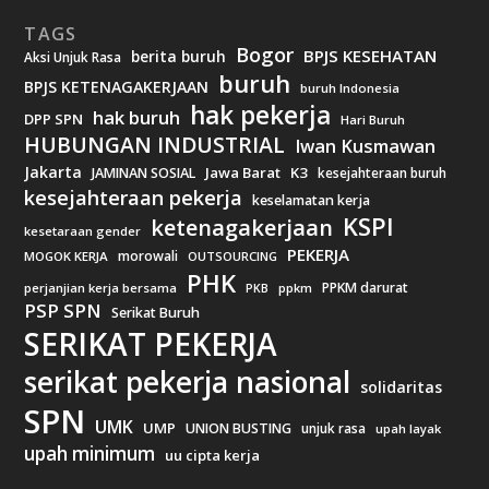
TAGS
Bogor
BPJS KESEHATAN
berita buruh
Aksi Unjuk Rasa
buruh
BPJS KETENAGAKERJAAN
buruh Indonesia
hak pekerja
hak buruh
DPP SPN
Hari Buruh
HUBUNGAN INDUSTRIAL
Iwan Kusmawan
Jakarta
Jawa Barat
K3
JAMINAN SOSIAL
kesejahteraan buruh
kesejahteraan pekerja
keselamatan kerja
KSPI
ketenagakerjaan
kesetaraan gender
PEKERJA
morowali
MOGOK KERJA
OUTSOURCING
PHK
PPKM darurat
perjanjian kerja bersama
ppkm
PKB
PSP SPN
Serikat Buruh
SERIKAT PEKERJA
serikat pekerja nasional
solidaritas
SPN
UMK
UMP
UNION BUSTING
unjuk rasa
upah layak
upah minimum
uu cipta kerja