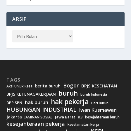
ARSIP
TAGS
Bogor
BPJS KESEHATAN
berita buruh
Aksi Unjuk Rasa
buruh
BPJS KETENAGAKERJAAN
buruh Indonesia
hak pekerja
hak buruh
DPP SPN
Hari Buruh
HUBUNGAN INDUSTRIAL
Iwan Kusmawan
Jakarta
Jawa Barat
K3
JAMINAN SOSIAL
kesejahteraan buruh
kesejahteraan pekerja
keselamatan kerja