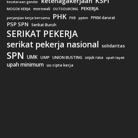
KSPI
ketenagakerjaan
kesetaraan gender
PEKERJA
morowali
MOGOK KERJA
OUTSOURCING
PHK
PPKM darurat
perjanjian kerja bersama
ppkm
PKB
PSP SPN
Serikat Buruh
SERIKAT PEKERJA
serikat pekerja nasional
solidaritas
SPN
UMK
UMP
UNION BUSTING
unjuk rasa
upah layak
upah minimum
uu cipta kerja