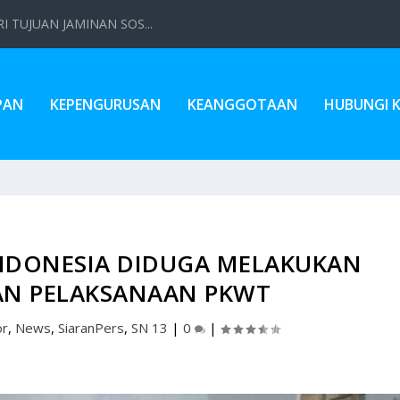
 TUJUAN JAMINAN SOS...
PAN
KEPENGURUSAN
KEANGGOTAAN
HUBUNGI 
INDONESIA DIDUGA MELAKUKAN
N PELAKSANAAN PKWT
or
,
News
,
SiaranPers
,
SN 13
|
0
|