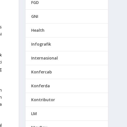
FGD
GNI
s
Health
i
Infografik
k
Internasional
i
g
Konfercab
Konferda
n
n
Kontributor
a
LM
l