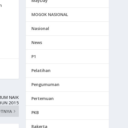
MayDay
n
MOGOK NASIONAL
Nasional
News
P1
Pelatihan
Pengumuman
MUM NAIK
Pertemuan
HUN 2015
UTNYA
PKB
Rakerta