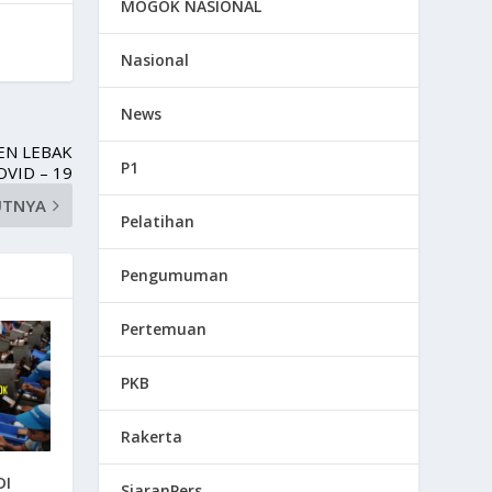
MOGOK NASIONAL
Nasional
News
EN LEBAK
P1
VID – 19
UTNYA
Pelatihan
Pengumuman
Pertemuan
PKB
Rakerta
DI
SiaranPers