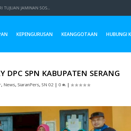
 TUJUAN JAMINAN SOS...
PAN
KEPENGURUSAN
KEANGGOTAAN
HUBUNGI 
Y DPC SPN KABUPATEN SERANG
r
,
News
,
SiaranPers
,
SN 02
|
0
|