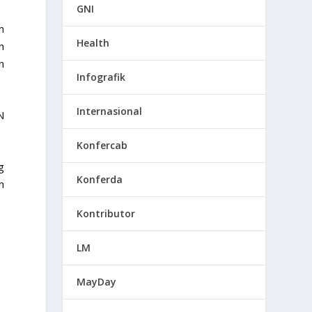
GNI
n
Health
n
n
Infografik
Internasional
N
Konfercab
g
Konferda
n
Kontributor
LM
MayDay