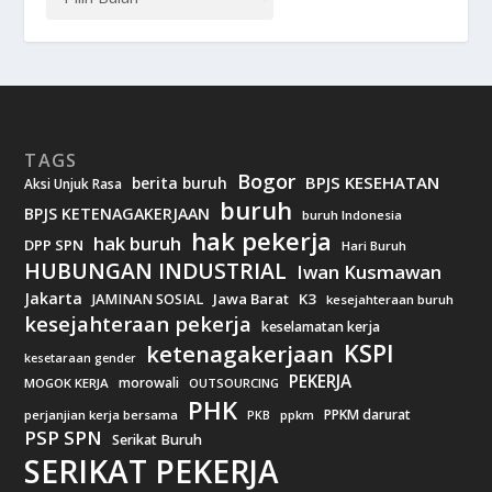
TAGS
Bogor
BPJS KESEHATAN
berita buruh
Aksi Unjuk Rasa
buruh
BPJS KETENAGAKERJAAN
buruh Indonesia
hak pekerja
hak buruh
DPP SPN
Hari Buruh
HUBUNGAN INDUSTRIAL
Iwan Kusmawan
Jakarta
Jawa Barat
K3
JAMINAN SOSIAL
kesejahteraan buruh
kesejahteraan pekerja
keselamatan kerja
KSPI
ketenagakerjaan
kesetaraan gender
PEKERJA
morowali
MOGOK KERJA
OUTSOURCING
PHK
PPKM darurat
perjanjian kerja bersama
ppkm
PKB
PSP SPN
Serikat Buruh
SERIKAT PEKERJA