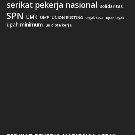
serikat pekerja nasional
solidaritas
SPN
UMK
UMP
UNION BUSTING
unjuk rasa
upah layak
upah minimum
uu cipta kerja