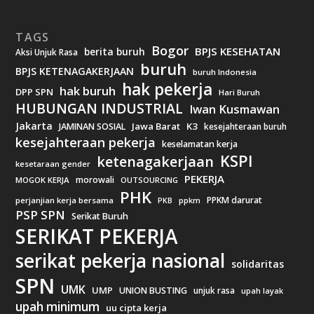
TAGS
Bogor
BPJS KESEHATAN
berita buruh
Aksi Unjuk Rasa
buruh
BPJS KETENAGAKERJAAN
buruh Indonesia
hak pekerja
hak buruh
DPP SPN
Hari Buruh
HUBUNGAN INDUSTRIAL
Iwan Kusmawan
Jakarta
Jawa Barat
K3
JAMINAN SOSIAL
kesejahteraan buruh
kesejahteraan pekerja
keselamatan kerja
KSPI
ketenagakerjaan
kesetaraan gender
PEKERJA
morowali
MOGOK KERJA
OUTSOURCING
PHK
PPKM darurat
perjanjian kerja bersama
ppkm
PKB
PSP SPN
Serikat Buruh
SERIKAT PEKERJA
serikat pekerja nasional
solidaritas
SPN
UMK
UMP
UNION BUSTING
unjuk rasa
upah layak
upah minimum
uu cipta kerja