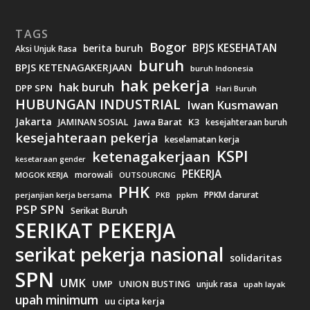
TAGS
Bogor
BPJS KESEHATAN
berita buruh
Aksi Unjuk Rasa
buruh
BPJS KETENAGAKERJAAN
buruh Indonesia
hak pekerja
hak buruh
DPP SPN
Hari Buruh
HUBUNGAN INDUSTRIAL
Iwan Kusmawan
Jakarta
Jawa Barat
K3
JAMINAN SOSIAL
kesejahteraan buruh
kesejahteraan pekerja
keselamatan kerja
KSPI
ketenagakerjaan
kesetaraan gender
PEKERJA
morowali
MOGOK KERJA
OUTSOURCING
PHK
PPKM darurat
perjanjian kerja bersama
ppkm
PKB
PSP SPN
Serikat Buruh
SERIKAT PEKERJA
serikat pekerja nasional
solidaritas
SPN
UMK
UMP
UNION BUSTING
unjuk rasa
upah layak
upah minimum
uu cipta kerja