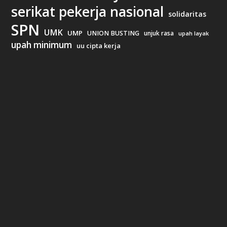
serikat pekerja nasional
solidaritas
SPN
UMK
UMP
UNION BUSTING
unjuk rasa
upah layak
upah minimum
uu cipta kerja