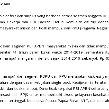
k adil
pola defisit dan surplus yang berbeda antara segmen anggota BPJ
kan Pekerja dan PBI Daerah. Hal ini kemudian ditutup denga
masyarakat miskin dan tidak mampu), dan PPU (Pegawai Negeri)
adi dalam segmen PBI APBN (masyarakat miskin dan tidak mampu)
ekitar 41 triliun dalam kurun waktu 2014-2019. Sementara itu
 mampu) mengalami defisit sejak 2014-2019 sebanyak Rp 9
at mampu) dari segmen PBPU dan PPU merupakan diskresi yan
hun dengan dasar kebijakan single pool. Kebijakan ini terutam
kin dan tidak mampu). Dana tidak terpakai PBI APBN seharusny
ensasi oleh BPJS untuk memperbaiki akses pelayanan kesehata
erah tertinggal, khususnya Papua, Papua Barat, NTT, dan daerah