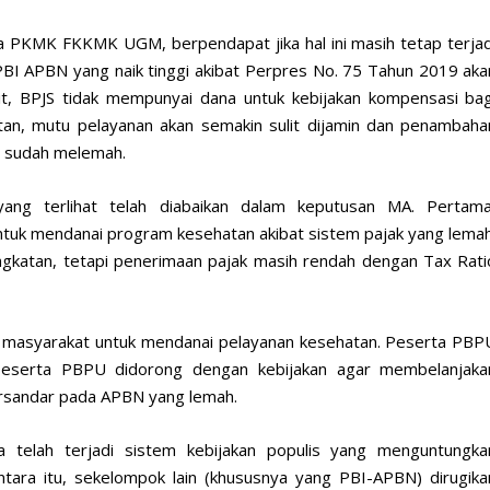
tua PKMK FKKMK UGM, berpendapat jika hal ini masih tetap terjad
I APBN yang naik tinggi akibat Perpres No. 75 Tahun 2019 aka
it, BPJS tidak mempunyai dana untuk kebijakan kompensasi bag
tan, mutu pelayanan akan semakin sulit dijamin dan penambaha
g sudah melemah.
ng terlihat telah diabaikan dalam keputusan MA. Pertama
uk mendanai program kesehatan akibat sistem pajak yang lemah
gkatan, tetapi penerimaan pajak masih rendah dengan Tax Rati
masyarakat untuk mendanai pelayanan kesehatan. Peserta PBP
peserta PBPU didorong dengan kebijakan agar membelanjaka
ersandar pada APBN yang lemah.
 telah terjadi sistem kebijakan populis yang menguntungka
ara itu, sekelompok lain (khususnya yang PBI-APBN) dirugika