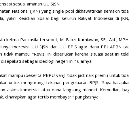
ensasi sesuai amanah UU SJSN.
atan Nasional (JKN) yang single pool dikhawatirkan semakin tida
a, yakni Keadilan Sosial bagi seluruh Rakyat Indonesia di JKN,
la kelima Pancasila tersebut, M. Faozi Kurniawan, SE., Akt., MPH.
unya merevisi UU SJSN dan UU BPJS agar dana PBI APBN tad
tidak mampu. “Revisi ini diperlukan karena situasi saat ini tela
 disepakati sebagai ideologi negeri ini,” ujarnya.
akat mampu (peserta PBPU yang tidak jadi naik premi) untuk tida
akukan untuk mengurangi tekanan pengeluaran BPJS. “Saya harapka
 askes komersial atau dana langsung mandiri. Kemudian, bag
, diharapkan agar tertib membayar,” pungkasnya.