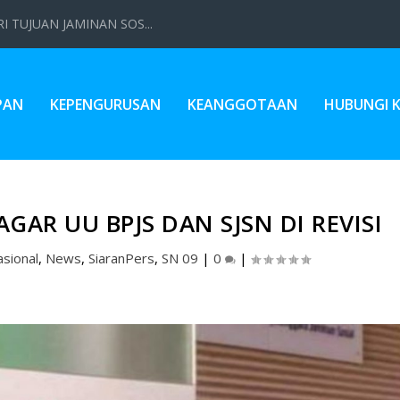
 TUJUAN JAMINAN SOS...
PAN
KEPENGURUSAN
KEANGGOTAAN
HUBUNGI 
GAR UU BPJS DAN SJSN DI REVISI
sional
,
News
,
SiaranPers
,
SN 09
|
0
|