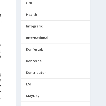
GNI
Health
S
n
Infografik
,
Internasional
.
Konfercab
,
3
Konferda
Kontributor
g
a
LM
a
n
MayDay
-