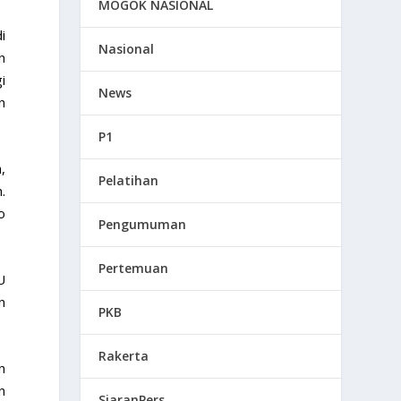
MOGOK NASIONAL
i
Nasional
n
i
News
n
P1
,
Pelatihan
.
o
Pengumuman
Pertemuan
U
n
PKB
Rakerta
n
n
SiaranPers