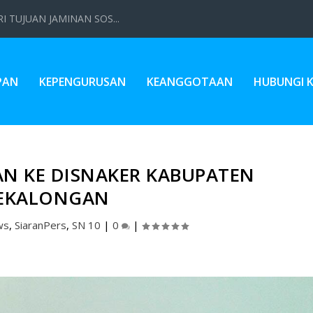
 TUJUAN JAMINAN SOS...
PAN
KEPENGURUSAN
KEANGGOTAAN
HUBUNGI 
AN KE DISNAKER KABUPATEN
EKALONGAN
ws
,
SiaranPers
,
SN 10
|
0
|