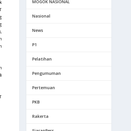
MOGOK NASIONAL
k
T
Nasional
g
g
News
,
n
P1
h
Pelatihan
n
Pengumuman
i
Pertemuan
T
PKB
Rakerta
SiaranPers