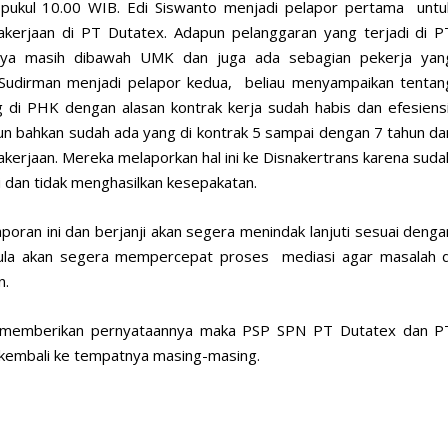
 pukul 10.00 WIB. Edi Siswanto menjadi pelapor pertama untu
kerjaan di PT Dutatex. Adapun pelanggaran yang terjadi di P
nya masih dibawah UMK dan juga ada sebagian pekerja yan
 Sudirman menjadi pelapor kedua, beliau menyampaikan tentan
di PHK dengan alasan kontrak kerja sudah habis dan efesiensi
hun bahkan sudah ada yang di kontrak 5 sampai dengan 7 tahun da
akerjaan. Mereka melaporkan hal ini ke Disnakertrans karena suda
i dan tidak menghasilkan kesepakatan.
oran ini dan berjanji akan segera menindak lanjuti sesuai denga
 pula akan segera mempercepat proses mediasi agar masalah d
n.
n memberikan pernyataannya maka PSP SPN PT Dutatex dan P
 kembali ke tempatnya masing-masing.