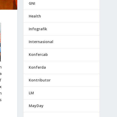
GNI
Health
Infografik
Internasional
Konfercab
n
Konferda
a
T
Kontributor
x
LM
n
s
MayDay