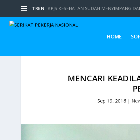
TREN:
BPJS KESEHATAN SUDAH MENYIMPANG DARI
HOME
SO
MENCARI KEADIL
P
Sep 19, 2016
|
Ne