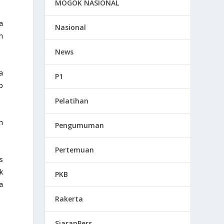
MOGOK NASIONAL
a
Nasional
n
News
a
P1
p
Pelatihan
h
Pengumuman
Pertemuan
s
k
PKB
a
Rakerta
SiaranPers