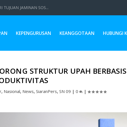
 TUJUAN JAMINAN SOS...
PAN
KEPENGURUSAN
KEANGGOTAAN
HUBUNGI 
ORONG STRUKTUR UPAH BERBASIS
ODUKTIVITAS
r
,
Nasional
,
News
,
SiaranPers
,
SN 09
|
0
|