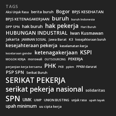
TAGS
Bogor
BPJS KESEHATAN
berita buruh
Aksi Unjuk Rasa
buruh
BPJS KETENAGAKERJAAN
buruh Indonesia
hak pekerja
hak buruh
DPP SPN
Hari Buruh
HUBUNGAN INDUSTRIAL
Iwan Kusmawan
Jakarta
Jawa Barat
K3
JAMINAN SOSIAL
kesejahteraan buruh
kesejahteraan pekerja
keselamatan kerja
KSPI
ketenagakerjaan
kesetaraan gender
PEKERJA
morowali
MOGOK KERJA
OUTSOURCING
PHK
PPKM darurat
perjanjian kerja bersama
ppkm
PKB
PSP SPN
Serikat Buruh
SERIKAT PEKERJA
serikat pekerja nasional
solidaritas
SPN
UMK
UMP
UNION BUSTING
unjuk rasa
upah layak
upah minimum
uu cipta kerja