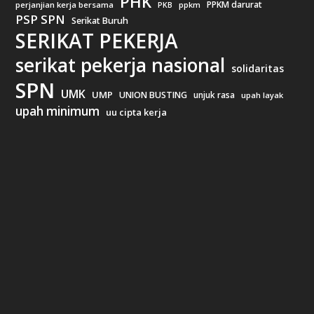
PHK
PPKM darurat
perjanjian kerja bersama
ppkm
PKB
PSP SPN
Serikat Buruh
SERIKAT PEKERJA
serikat pekerja nasional
solidaritas
SPN
UMK
UMP
UNION BUSTING
unjuk rasa
upah layak
upah minimum
uu cipta kerja