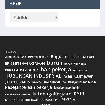
ARSIP
TAGS
Bogor
BPJS KESEHATAN
berita buruh
Aksi Unjuk Rasa
buruh
BPJS KETENAGAKERJAAN
buruh Indonesia
hak pekerja
hak buruh
DPP SPN
Hari Buruh
HUBUNGAN INDUSTRIAL
Iwan Kusmawan
Jakarta
Jawa Barat
K3
JAMINAN SOSIAL
kesejahteraan buruh
kesejahteraan pekerja
keselamatan kerja
KSPI
ketenagakerjaan
kesetaraan gender
PEKERJA
morowali
MOGOK KERJA
OUTSOURCING