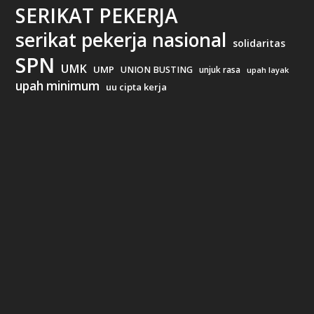
SERIKAT PEKERJA
serikat pekerja nasional
solidaritas
SPN
UMK
UMP
UNION BUSTING
unjuk rasa
upah layak
upah minimum
uu cipta kerja