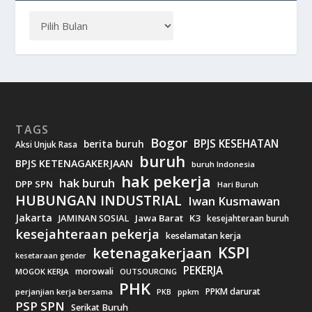
TAGS
Bogor
BPJS KESEHATAN
berita buruh
Aksi Unjuk Rasa
buruh
BPJS KETENAGAKERJAAN
buruh Indonesia
hak pekerja
hak buruh
DPP SPN
Hari Buruh
HUBUNGAN INDUSTRIAL
Iwan Kusmawan
Jakarta
Jawa Barat
K3
JAMINAN SOSIAL
kesejahteraan buruh
kesejahteraan pekerja
keselamatan kerja
KSPI
ketenagakerjaan
kesetaraan gender
PEKERJA
morowali
MOGOK KERJA
OUTSOURCING
PHK
PPKM darurat
perjanjian kerja bersama
ppkm
PKB
PSP SPN
Serikat Buruh