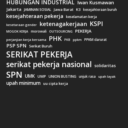
HUBUNGAN INDUSTRIAL
Iwan Kusmawan
Jakarta
Jawa Barat
K3
JAMINAN SOSIAL
kesejahteraan buruh
kesejahteraan pekerja
keselamatan kerja
KSPI
ketenagakerjaan
kesetaraan gender
PEKERJA
morowali
MOGOK KERJA
OUTSOURCING
PHK
PPKM darurat
perjanjian kerja bersama
ppkm
PKB
PSP SPN
Serikat Buruh
SERIKAT PEKERJA
serikat pekerja nasional
solidaritas
SPN
UMK
UMP
UNION BUSTING
unjuk rasa
upah layak
upah minimum
uu cipta kerja