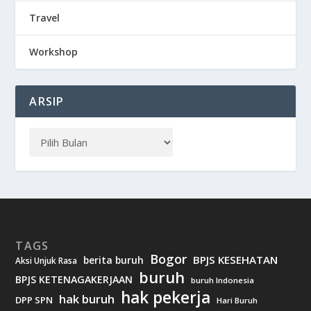
Travel
Workshop
ARSIP
TAGS
Bogor
BPJS KESEHATAN
berita buruh
Aksi Unjuk Rasa
buruh
BPJS KETENAGAKERJAAN
buruh Indonesia
hak pekerja
hak buruh
DPP SPN
Hari Buruh