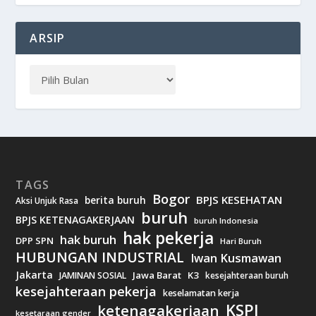
ARSIP
TAGS
Bogor
BPJS KESEHATAN
berita buruh
Aksi Unjuk Rasa
buruh
BPJS KETENAGAKERJAAN
buruh Indonesia
hak pekerja
hak buruh
DPP SPN
Hari Buruh
HUBUNGAN INDUSTRIAL
Iwan Kusmawan
Jakarta
Jawa Barat
K3
JAMINAN SOSIAL
kesejahteraan buruh
kesejahteraan pekerja
keselamatan kerja
KSPI
ketenagakerjaan
kesetaraan gender