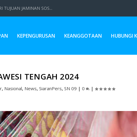
 TUJUAN JAMINAN SOS...
PAN
KEPENGURUSAN
KEANGGOTAAN
HUBUNGI 
AWESI TENGAH 2024
r
,
Nasional
,
News
,
SiaranPers
,
SN 09
|
0
|