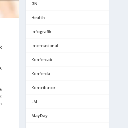
GNI
Health
Infografik
Internasional
k
Konfercab
K
Konferda
Kontributor
a
K
LM
n
MayDay