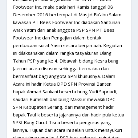
Footwear Inc, maka pada hari Kamis tanggal 08
Desember 2016 bertempat di Masjid Ba’abu Salam
kawasan PT Bees Footwear Inc diadakan Santunan
Anak Yatim dari anak anggota PSP SPN PT Bees
Footwear Inc dan Pengajian dalam bentuk
pembacaan surat Yasin secara berjamaah. Kegiatan
ini dilaksanakan dalam rangka tasyakuran Ulang
Tahun PSP yang ke 4. Dibawah bidang Kesra bung
Jaeroni acara disusun sehingga bermakna dan
bermanfaat bagi anggota SPN khususnya. Dalam
Acara ini hadir Ketua DPD SPN Provinsi Banten
bapak Ahmad Saukani beserta bung Yudi Supriadi,
saudari Rumsilah dan bung Maksur mewakili DPC
SPN Kabupaten Serang, dari management hadir
bapak Taufik beserta jajarannya dan hadir pula ketua
SPSI Bung Cucut Tisna beserta pengurus yang
lainnya. Tujuan dari acara ini selain untuk mensyukuri
ulang tahun yang ke 4 PSP juga sebagai wujud dari