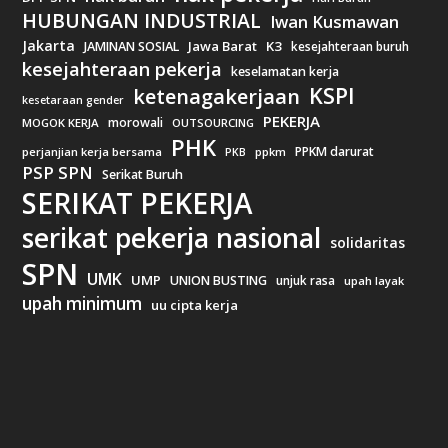
HUBUNGAN INDUSTRIAL
Iwan Kusmawan
Jakarta
Jawa Barat
K3
JAMINAN SOSIAL
kesejahteraan buruh
kesejahteraan pekerja
keselamatan kerja
KSPI
ketenagakerjaan
kesetaraan gender
PEKERJA
morowali
MOGOK KERJA
OUTSOURCING
PHK
PPKM darurat
perjanjian kerja bersama
ppkm
PKB
PSP SPN
Serikat Buruh
SERIKAT PEKERJA
serikat pekerja nasional
solidaritas
SPN
UMK
UMP
UNION BUSTING
unjuk rasa
upah layak
upah minimum
uu cipta kerja