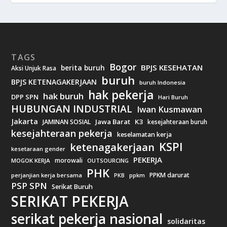
TAGS
Bogor
BPJS KESEHATAN
berita buruh
Aksi Unjuk Rasa
buruh
BPJS KETENAGAKERJAAN
buruh Indonesia
hak pekerja
hak buruh
DPP SPN
Hari Buruh
HUBUNGAN INDUSTRIAL
Iwan Kusmawan
Jakarta
Jawa Barat
K3
JAMINAN SOSIAL
kesejahteraan buruh
kesejahteraan pekerja
keselamatan kerja
KSPI
ketenagakerjaan
kesetaraan gender
PEKERJA
morowali
MOGOK KERJA
OUTSOURCING
PHK
PPKM darurat
perjanjian kerja bersama
ppkm
PKB
PSP SPN
Serikat Buruh
SERIKAT PEKERJA
serikat pekerja nasional
solidaritas