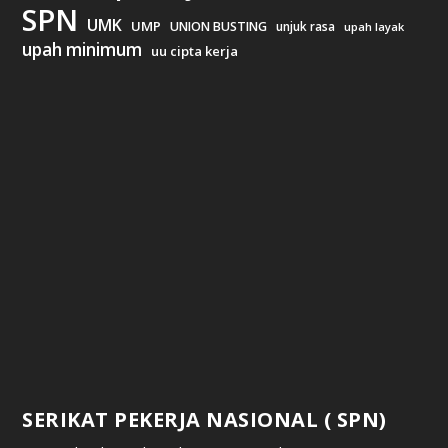
SPN
UMK
UMP
UNION BUSTING
unjuk rasa
upah layak
upah minimum
uu cipta kerja
SERIKAT PEKERJA NASIONAL ( SPN)