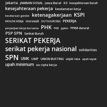
Jakarta
Jawa Barat
K3
JAMINAN SOSIAL
kesejahteraan buruh
kesejahteraan pekerja
keselamatan kerja
KSPI
ketenagakerjaan
kesetaraan gender
PEKERJA
morowali
MOGOK KERJA
OUTSOURCING
PHK
PPKM darurat
perjanjian kerja bersama
ppkm
PKB
PSP SPN
Serikat Buruh
SERIKAT PEKERJA
serikat pekerja nasional
solidaritas
SPN
UMK
UMP
UNION BUSTING
unjuk rasa
upah layak
upah minimum
uu cipta kerja