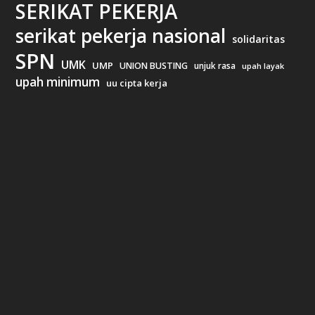
SERIKAT PEKERJA
serikat pekerja nasional
solidaritas
SPN
UMK
UMP
UNION BUSTING
unjuk rasa
upah layak
upah minimum
uu cipta kerja