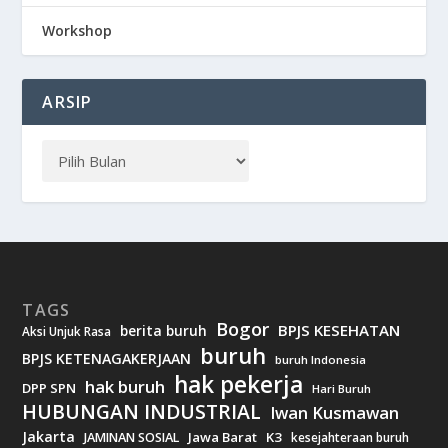
Workshop
ARSIP
TAGS
Bogor
BPJS KESEHATAN
berita buruh
Aksi Unjuk Rasa
buruh
BPJS KETENAGAKERJAAN
buruh Indonesia
hak pekerja
hak buruh
DPP SPN
Hari Buruh
HUBUNGAN INDUSTRIAL
Iwan Kusmawan
Jakarta
Jawa Barat
K3
JAMINAN SOSIAL
kesejahteraan buruh