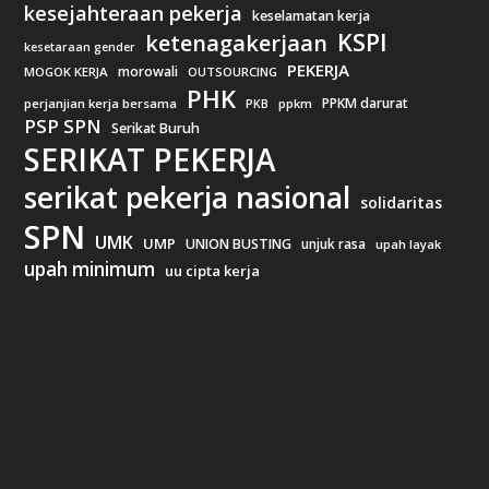
kesejahteraan pekerja
keselamatan kerja
KSPI
ketenagakerjaan
kesetaraan gender
PEKERJA
morowali
MOGOK KERJA
OUTSOURCING
PHK
PPKM darurat
perjanjian kerja bersama
ppkm
PKB
PSP SPN
Serikat Buruh
SERIKAT PEKERJA
serikat pekerja nasional
solidaritas
SPN
UMK
UMP
UNION BUSTING
unjuk rasa
upah layak
upah minimum
uu cipta kerja