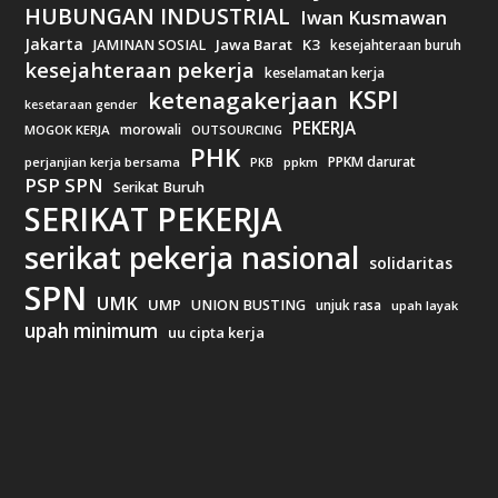
HUBUNGAN INDUSTRIAL
Iwan Kusmawan
Jakarta
Jawa Barat
K3
JAMINAN SOSIAL
kesejahteraan buruh
kesejahteraan pekerja
keselamatan kerja
KSPI
ketenagakerjaan
kesetaraan gender
PEKERJA
morowali
MOGOK KERJA
OUTSOURCING
PHK
PPKM darurat
perjanjian kerja bersama
ppkm
PKB
PSP SPN
Serikat Buruh
SERIKAT PEKERJA
serikat pekerja nasional
solidaritas
SPN
UMK
UMP
UNION BUSTING
unjuk rasa
upah layak
upah minimum
uu cipta kerja